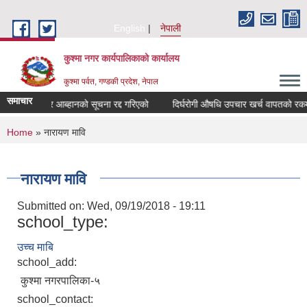
Skip to main content
English
नेपाली
कुश्मा नगर कार्यपालिकाको कार्यालय
कुश्मा पर्वत, गण्डकी प्रदेश, नेपाल
समाचार
ी दरभाउ पत्र आब्हानको सूचना रद्द गरिएको
दिर्घरोगी औषधि उपचार खर्च वापतको रकम उप
You are here
Home
» नारायण मावि
नारायण मावि
Submitted on:
Wed, 09/19/2018 - 19:11
school_type:
उच्च माबि
school_add:
कुश्मा नगरपालिका-५
school_contact: