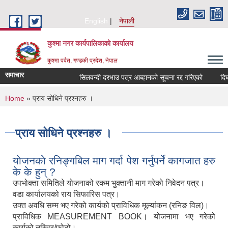
Skip to main content
English
नेपाली
कुश्मा नगर कार्यपालिकाको कार्यालय
कुश्मा पर्वत, गण्डकी प्रदेश, नेपाल
समाचार
सिलवन्दी दरभाउ पत्र आब्हानको सूचना रद्द गरिएको
दिर्घरो
You are here
Home
» प्राय सोधिने प्रश्नहरु ।
प्राय सोधिने प्रश्नहरु ।
याेजनकाे रनिङ्गबिल माग गर्दा पेश गर्नुपर्ने कागजात हरु
के के हुन् ?
उपभोक्ता समितिले योजनाको रकम भुक्तानी माग गरेको निवेदन पत्र।
वडा कार्यालयको राय सिफारिस पत्र।
उक्त अवधि सम्म भए गरेको कार्यको प्राविधिक मूल्यांकन (रनिङ विल)।
प्राविधिक MEASUREMENT BOOK। योजनामा भए गरेको
कार्यको तस्विर/फोटो।