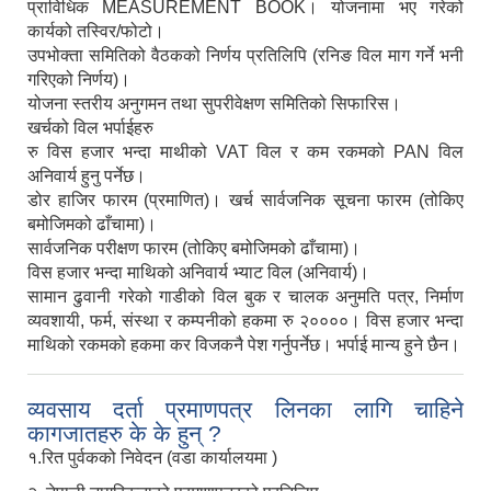
प्राविधिक MEASUREMENT BOOK। योजनामा भए गरेको
कार्यको तस्विर/फोटो।
उपभोक्ता समितिको वैठकको निर्णय प्रतिलिपि (रनिङ विल माग गर्ने भनी
गरिएको निर्णय)।
योजना स्तरीय अनुगमन तथा सुपरीवेक्षण समितिको सिफारिस।
खर्चको विल भर्पाईहरु
रु विस हजार भन्दा माथीको VAT विल र कम रकमको PAN विल
अनिवार्य हुनु पर्नेछ।
डोर हाजिर फारम (प्रमाणित)। खर्च सार्वजनिक सूचना फारम (तोकिए
बमोजिमको ढाँचामा)।
सार्वजनिक परीक्षण फारम (तोकिए बमोजिमको ढाँचामा)।
विस हजार भन्दा माथिको अनिवार्य भ्याट विल (अनिवार्य)।
सामान ढुवानी गरेको गाडीको विल बुक र चालक अनुमति पत्र, निर्माण
व्यवशायी, फर्म, संस्था र कम्पनीको हकमा रु २००००। विस हजार भन्दा
माथिको रकमको हकमा कर विजकनै पेश गर्नुपर्नेछ। भर्पाई मान्य हुने छैन।
व्यवसाय दर्ता प्रमाणपत्र लिनका लागि चाहिने
कागजातहरु के के हुन् ?
१.रित पुर्वकको निवेदन (वडा कार्यालयमा )