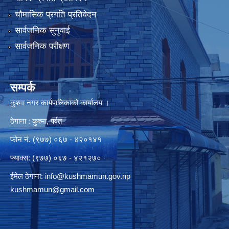
चौमासिक प्रगति प्रतिवेदन
सार्वजनिक सुनुवाई
सार्वजनिक परीक्षण
सम्पर्क
कुश्मा नगर कार्यपालिकाको कार्यालय ।
ठेगाना : कुश्मा, पर्वत
फोन नं. (९७७) ०६७ - ४२०१४१
फ्याक्स: (९७७) ०६७ - ४२१२७०
ईमेल ठेगाना:
info@kushmamun.gov.np
kushmamun@gmail.com