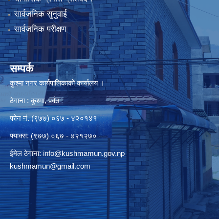
सार्वजनिक सुनुवाई
सार्वजनिक परीक्षण
सम्पर्क
कुश्मा नगर कार्यपालिकाको कार्यालय ।
ठेगाना : कुश्मा, पर्वत
फोन नं. (९७७) ०६७ - ४२०१४१
फ्याक्स: (९७७) ०६७ - ४२१२७०
ईमेल ठेगाना:
info@kushmamun.gov.np
kushmamun@gmail.com