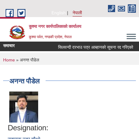
Skip to main content
English
नेपाली
कुश्मा नगर कार्यपालिकाको कार्यालय
कुश्मा पर्वत, गण्डकी प्रदेश, नेपाल
समाचार
सिलवन्दी दरभाउ पत्र आब्हानको सूचना रद्द गरिएको
You are here
Home
» अनन्त पौडेल
अनन्त पौडेल
Designation: