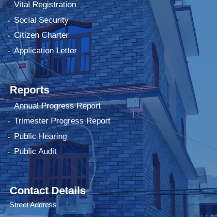
Vital Registration
Social Security
Citizen Charter
Application Letter
Reports
Annual Progress Report
Trimester Progress Report
Public Hearing
Public Audit
Contact Details
Street Address