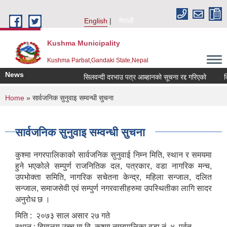
Skip to main content
English
नेपाली
Kushma Municipality
Kushma Parbat,Gandaki State,Nepal
News
सिलवन्दी दरभाउ पत्र आब्हानको सूचना रद्द गरिएको
दिर्
You are here
Home
» सार्वजनिक सुनुवाइ सम्वन्धी सुचना
सार्वजनिक सुनुवाइ सम्वन्धी सुचना
कुश्मा नगरपालिकाको सार्वजनिक सुनुवाई निम्न मिति, स्थान र समयमा
हुने भएकोले सम्पुर्ण राजनितिक दल, पत्रकार, वडा नागरिक मन्च,
उपभोक्ता समिति, नागरिक सचेतना केन्द्र, महिला सन्जाल, दलित
सन्जाल, समाजसेवी एवं सम्पुर्ण नगरवासीहरुमा उपस्थितीका लागि सादर
अनुरोध छ ।
मिति : २०७३ साल असार २७ गते
स्थान : हिमालय उच्च मा.वि. कुश्मा नगरपालिका वडा नं. ४, पर्वत