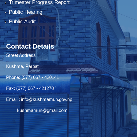
Trimester Progress Report
Public Hearing
Public Audit
Contact Details
Street Address
Kushma, Parbat
Phone: (977) 067 - 420141
Fax: (977) 067 - 421270
Email :
info@kushmamun.gov.np
kushmamun@gmail.com