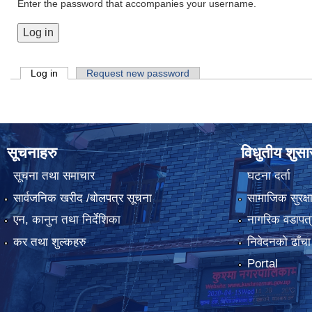
Enter the password that accompanies your username.
Primary tabs
Log in
(active tab)
Request new password
सूचनाहरु
विधुतीय शुस
सूचना तथा समाचार
घटना दर्ता
सार्वजनिक खरीद /बोलपत्र सूचना
सामाजिक सुरक्ष
एन, कानुन तथा निर्देशिका
नागरिक वडापत्
कर तथा शुल्कहरु
निवेदनको ढाँचा
Portal