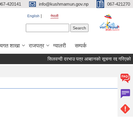
067-420141
info@kushmamun.gov.np
067-421270
English
नेपाली
Search form
Search
षयगत शाखा
राजपत्र
ग्यालरी
सम्पर्क
सिलवन्दी दरभाउ पत्र आब्हानको सूचना रद्द गरिएको