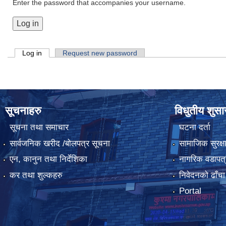
Enter the password that accompanies your username.
Primary tabs
Log in
(active tab)
Request new password
सूचनाहरु
विधुतीय शुस
सूचना तथा समाचार
घटना दर्ता
सार्वजनिक खरीद /बोलपत्र सूचना
सामाजिक सुरक्ष
एन, कानुन तथा निर्देशिका
नागरिक वडापत्
कर तथा शुल्कहरु
निवेदनको ढाँचा
Portal